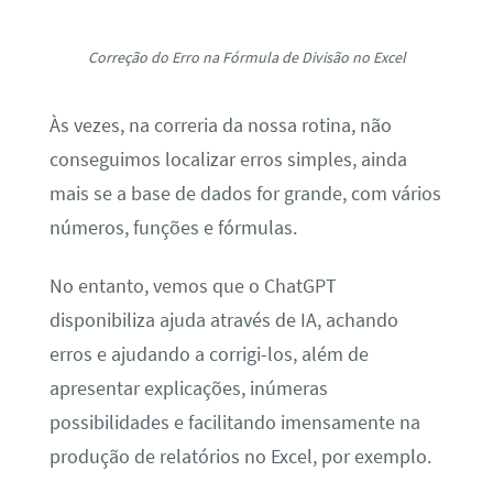
apresentar explicações, inúmeras
possibilidades e facilitando imensamente na
produção de relatórios no Excel, por exemplo.
C
urso de Excel Completo
Quer aprender
Excel
do Básico ao Avançado,
passando por
Dashboards
? Clique na
imagem
abaixo e
saiba mais
sobre este
Curso
de Excel Completo
.