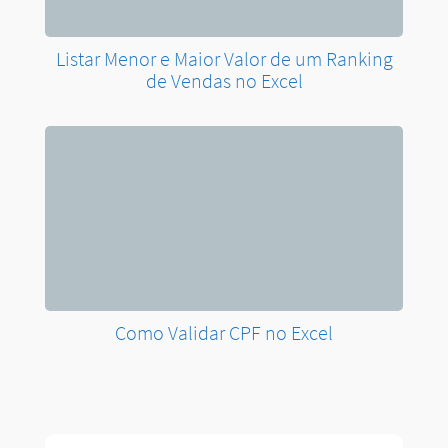
ARTIGO ANTERIOR
Principais Atalhos do Excel que Você
Realmente Precisa no Mac
PRÓXIMO ARTIGO
PROCV no Excel com ChatGPT: Passo a
Passo Completo!
Deixe um comentário
O seu endereço de e-mail não será publicado.
Campos
obrigatórios são marcados com
*