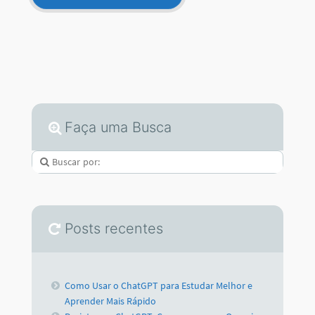
Como Usar o ChatGPT para Estudar Melhor e
Aprender Mais Rápido
Projetos no ChatGPT: Como usar para Organizar
seus Chats
Como Criar um Tooltip no Power BI: Guia
Completo Passo a Passo
Criar GPTs Personalizados: Tutorial passo a
passo
Criar Imagem no Gemini: Guia Completo + passo
a passo (2026)