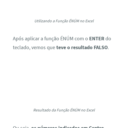
teclado, vemos que
teve o resultado FALSO
.
Resultado da Função ÉNÚM no Excel
Ou seja,
os números indicados em Centro-
Oeste e Norte, estão como letras, visto que o
zero está sendo representado pela letra O
.
Identificação do Erro na Fórmula de Divisão do Excel
Para correção,
faça a substituição das letras
pelo número zero
e assim,
temos o resultado