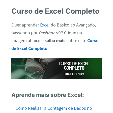
Aprenda mais sobre Excel:
Como Realizar a Contagem de Dados no
Excel
Como Fazer Sequência de Números no Excel
Função AGRUPARPOR no Excel
Como Gerar Números Aleatórios Com o Excel
Pule Para o Último Item da Linha ou Coluna
no Excel
Tabela Dinâmica e PROCV no Excel
Qual a Importância de Saber Trabalhar com
o Excel