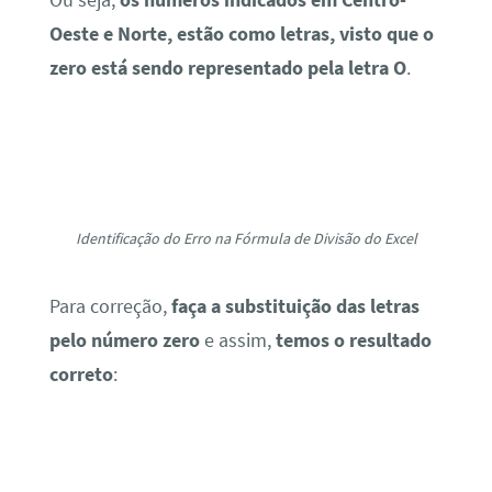
correto
:
Correção do Erro na Fórmula de Divisão no Excel
Às vezes, na correria da nossa rotina, não
conseguimos localizar erros simples, ainda
mais se a base de dados for grande, com vários
números, funções e fórmulas.
No entanto, vemos que o ChatGPT
disponibiliza ajuda através de IA, achando
erros e ajudando a corrigi-los, além de