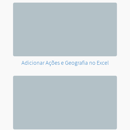
Como Copiar o Nome da Aba para Dentro
da Célula do Excel [Fórmula]
3 Formas de Converter Números em
Percentual no Excel