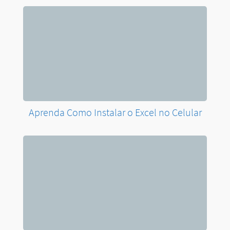
Layout Clássico da Tabela Dinâmica
Remover Células Vazias de Coluna Usando
Filtros no Excel