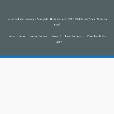
Curso de Excel Básico ao Avançado - Ninja do Excel
· 2014 - 2026 Grupo Ninja - Ninja do
Excel
Home
Sobre
Nossos Cursos
Power BI
Excel Completo
Planilhas Grátis
Login