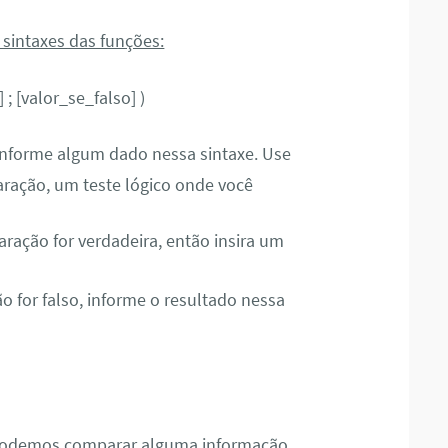
 sintaxes das funções:
 ; [valor_se_falso] )
informe algum dado nessa sintaxe. Use
aração, um teste lógico onde você
ação for verdadeira, então insira um
 for falso, informe o resultado nessa
 podemos comparar alguma informação,