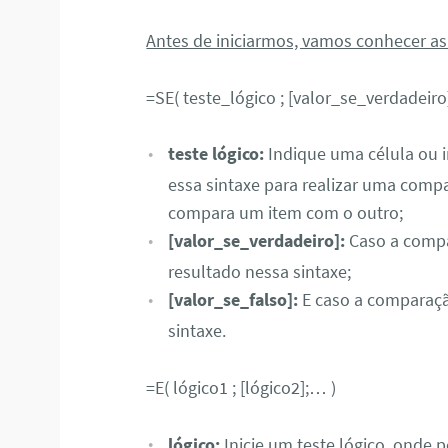
Antes de iniciarmos, vamos conhecer as
=SE( teste_lógico ; [valor_se_verdadeiro]
teste lógico:
Indique uma célula ou 
essa sintaxe para realizar uma comp
compara um item com o outro;
[valor_se_verdadeiro]:
Caso a compar
resultado nessa sintaxe;
[valor_se_falso]:
E caso a comparação
sintaxe.
=E( lógico1 ; [lógico2];… )
lógico:
Inicie um teste lógico, onde