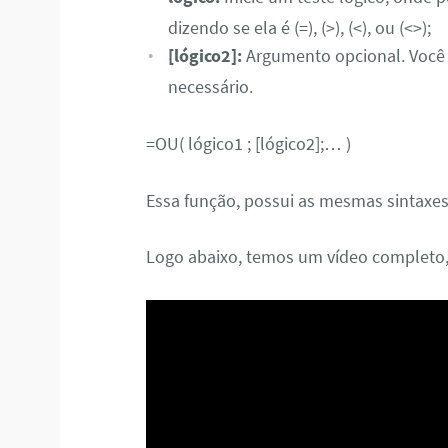
dizendo se ela é (=), (>), (<), ou (<>);
[lógico2]:
Argumento opcional. Você p
necessário.
=OU( lógico1 ; [lógico2];… )
Essa função, possui as mesmas sintaxes
Logo abaixo, temos um vídeo completo,