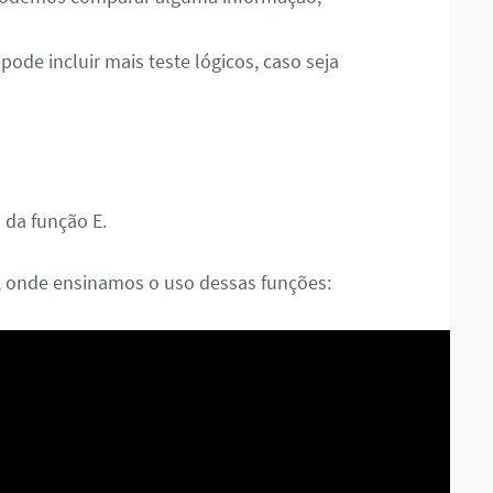
ode incluir mais teste lógicos, caso seja
 da função E.
 onde ensinamos o uso dessas funções: