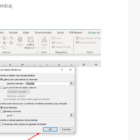
âmica;